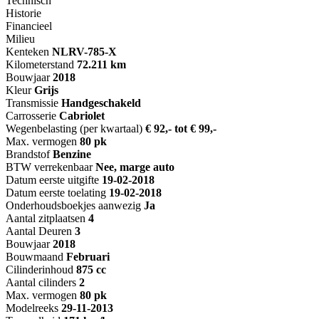
Technisch
Historie
Financieel
Milieu
Kenteken
NL
RV-785-X
Kilometerstand
72.211 km
Bouwjaar
2018
Kleur
Grijs
Transmissie
Handgeschakeld
Carrosserie
Cabriolet
Wegenbelasting (per kwartaal)
€ 92,- tot € 99,-
Max. vermogen
80 pk
Brandstof
Benzine
BTW verrekenbaar
Nee, marge auto
Datum eerste uitgifte
19-02-2018
Datum eerste toelating
19-02-2018
Onderhoudsboekjes aanwezig
Ja
Aantal zitplaatsen
4
Aantal Deuren
3
Bouwjaar
2018
Bouwmaand
Februari
Cilinderinhoud
875 cc
Aantal cilinders
2
Max. vermogen
80 pk
Modelreeks
29-11-2013