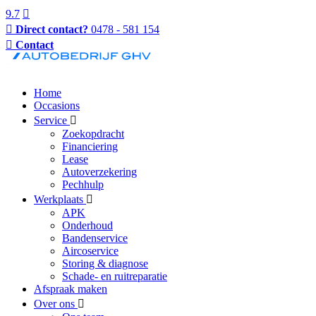
9.7
Direct contact?
0478 - 581 154
Contact
Home
Occasions
Service
Zoekopdracht
Financiering
Lease
Autoverzekering
Pechhulp
Werkplaats
APK
Onderhoud
Bandenservice
Aircoservice
Storing & diagnose
Schade- en ruitreparatie
Afspraak maken
Over ons