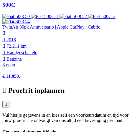
500C
TwinAir 80pk Anniversario | Apple CarPlay | Cabrio |
2018
72.211 km
Hand­geschakeld
Benzine
Kopen
€ 11.950,-
Proefrit inplannen
Vul hier je gegevens in en kies zelf een voorkeursdatum en tijd voor
jouw proefrit. Je ontvangt van ons altijd een bevestiging per mail.
Gewenste datum en tijdstip