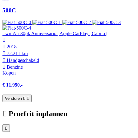
500C
TwinAir 80pk Anniversario | Apple CarPlay | Cabrio |
2018
72.211 km
Hand­geschakeld
Benzine
Kopen
€ 11.950,-
Versturen
Proefrit inplannen