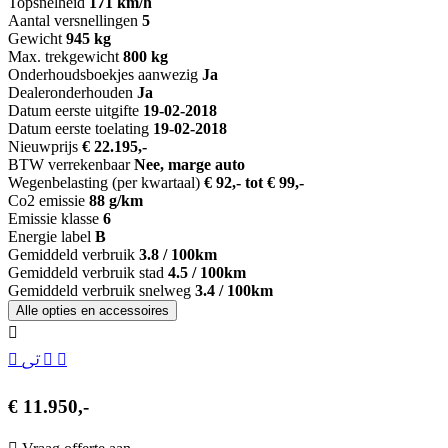
Topsnelheid
171 km/h
Aantal versnellingen
5
Gewicht
945 kg
Max. trekgewicht
800 kg
Onderhoudsboekjes aanwezig
Ja
Dealeronderhouden
Ja
Datum eerste uitgifte
19-02-2018
Datum eerste toelating
19-02-2018
Nieuwprijs
€ 22.195,-
BTW verrekenbaar
Nee, marge auto
Wegenbelasting (per kwartaal)
€ 92,- tot € 99,-
Co2 emissie
88 g/km
Emissie klasse
6
Energie label
B
Gemiddeld verbruik
3.8 / 100km
Gemiddeld verbruik stad
4.5 / 100km
Gemiddeld verbruik snelweg
3.4 / 100km
Alle opties en accessoires
€ 11.950,-