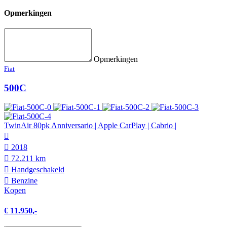
Opmerkingen
Opmerkingen
Fiat
500C
TwinAir 80pk Anniversario | Apple CarPlay | Cabrio |
2018
72.211 km
Hand­geschakeld
Benzine
Kopen
€ 11.950,-