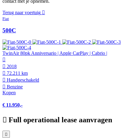
contact met je opnemen.
Terug naar voertuig
Fiat
500C
TwinAir 80pk Anniversario | Apple CarPlay | Cabrio |
2018
72.211 km
Hand­geschakeld
Benzine
Kopen
€ 11.950,-
Full operational lease aanvragen