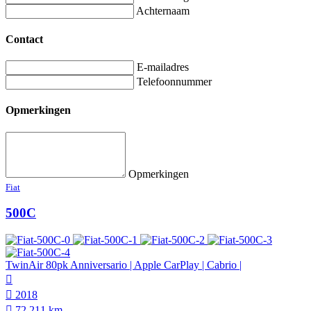
Achternaam
Contact
E-mailadres
Telefoonnummer
Opmerkingen
Opmerkingen
Fiat
500C
TwinAir 80pk Anniversario | Apple CarPlay | Cabrio |
2018
72.211 km