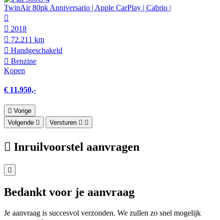
TwinAir 80pk Anniversario | Apple CarPlay | Cabrio |
2018
72.211 km
Hand­geschakeld
Benzine
Kopen
€ 11.950,-
Vorige
Volgende
Versturen
Inruilvoorstel aanvragen
Bedankt voor je aanvraag
Je aanvraag is succesvol verzonden. We zullen zo snel mogelijk