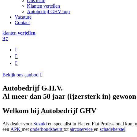
Ons team
Klanten vertellen
Autobedrijf GHV app
Vacature
Contact
klanten
vertellen
9
,7
Bekijk ons aanbod
Autobedrijf G.H.V.
Al meer dan 50 jaar (ijzersterk in) gewoon
Welkom bij Autobedrijf GHV
Als dealer voor
Suzuki
en specialist in Fiat en Fiat Professional ku
een
APK
met
onderhoudsbeurt
tot
aircoservice
en
schadeherstel
.