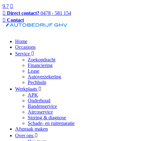
9.7
Direct contact?
0478 - 581 154
Contact
Home
Occasions
Service
Zoekopdracht
Financiering
Lease
Autoverzekering
Pechhulp
Werkplaats
APK
Onderhoud
Bandenservice
Aircoservice
Storing & diagnose
Schade- en ruitreparatie
Afspraak maken
Over ons