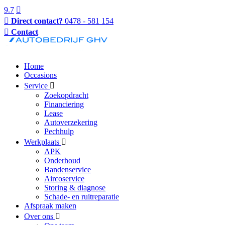
9.7
Direct contact?
0478 - 581 154
Contact
Home
Occasions
Service
Zoekopdracht
Financiering
Lease
Autoverzekering
Pechhulp
Werkplaats
APK
Onderhoud
Bandenservice
Aircoservice
Storing & diagnose
Schade- en ruitreparatie
Afspraak maken
Over ons