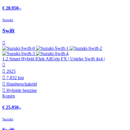
€ 28.950,-
Suzuki
Swift
1.2 Smart Hybrid 83pk AllGrip FX | Unieke Swift 4x4 |
2025
7.832 km
Hand­geschakeld
Hybride benzine
Kopen
€ 25.950,-
Suzuki
Swift