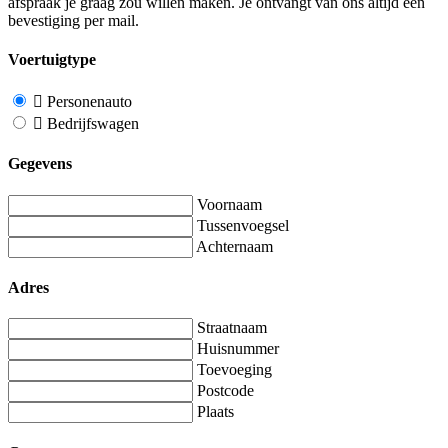
afspraak je graag zou willen maken. Je ontvangt van ons altijd een
bevestiging per mail.
Voertuigtype
Personenauto
Bedrijfswagen
Gegevens
Voornaam
Tussenvoegsel
Achternaam
Adres
Straatnaam
Huisnummer
Toevoeging
Postcode
Plaats