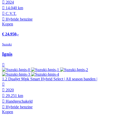
2024
14.040 km
C.V.T.
Hybride benzine
Kopen
€ 24.950,-
Suzuki
Ignis
1.2 Dualjet 90pk Smart Hybrid Select | All season banden |
2020
29.251 km
Hand­geschakeld
Hybride benzine
Kopen