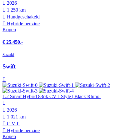
2026
1.250 km
Hand­geschakeld
Hybride benzine
Kopen
€ 25.450,-
Suzuki
Swift
1.2 Smart Hybrid 83pk CVT Style | Black Rhino |
2026
1.021 km
C.V.T.
Hybride benzine
Kopen