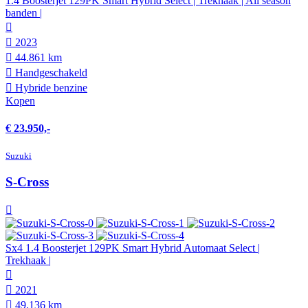
1.4 Boosterjet 129PK Smart Hybrid Select | Trekhaak | All season
banden |
2023
44.861 km
Hand­geschakeld
Hybride benzine
Kopen
€ 23.950,-
Suzuki
S-Cross
Sx4 1.4 Boosterjet 129PK Smart Hybrid Automaat Select |
Trekhaak |
2021
49.136 km