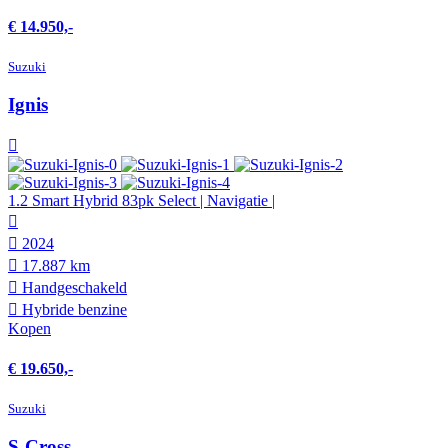
€ 14.950,-
Suzuki
Ignis
1.2 Smart Hybrid 83pk Select | Navigatie |
2024
17.887 km
Hand­geschakeld
Hybride benzine
Kopen
€ 19.650,-
Suzuki
S-Cross