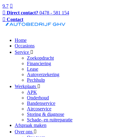
9.7
Direct contact?
0478 - 581 154
Contact
Home
Occasions
Service
Zoekopdracht
Financiering
Lease
Autoverzekering
Pechhulp
Werkplaats
APK
Onderhoud
Bandenservice
Aircoservice
Storing & diagnose
Schade- en ruitreparatie
Afspraak maken
Over ons