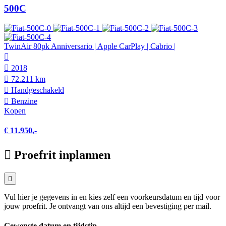
500C
TwinAir 80pk Anniversario | Apple CarPlay | Cabrio |
2018
72.211 km
Hand­geschakeld
Benzine
Kopen
€ 11.950,-
Proefrit inplannen
Vul hier je gegevens in en kies zelf een voorkeursdatum en tijd voor
jouw proefrit. Je ontvangt van ons altijd een bevestiging per mail.
Gewenste datum en tijdstip