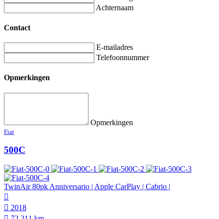
Achternaam
Contact
E-mailadres
Telefoonnummer
Opmerkingen
Opmerkingen
Fiat
500C
TwinAir 80pk Anniversario | Apple CarPlay | Cabrio |
2018
72.211 km