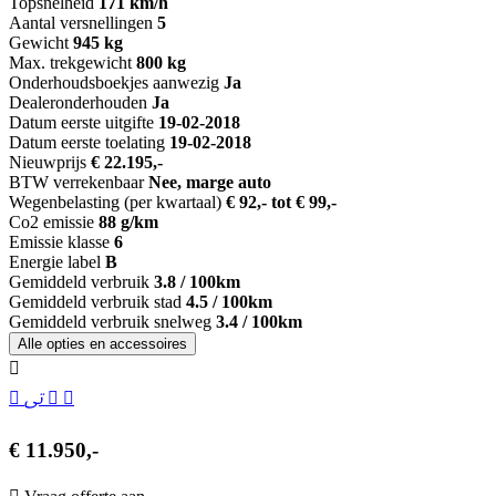
Topsnelheid
171 km/h
Aantal versnellingen
5
Gewicht
945 kg
Max. trekgewicht
800 kg
Onderhoudsboekjes aanwezig
Ja
Dealeronderhouden
Ja
Datum eerste uitgifte
19-02-2018
Datum eerste toelating
19-02-2018
Nieuwprijs
€ 22.195,-
BTW verrekenbaar
Nee, marge auto
Wegenbelasting (per kwartaal)
€ 92,- tot € 99,-
Co2 emissie
88 g/km
Emissie klasse
6
Energie label
B
Gemiddeld verbruik
3.8 / 100km
Gemiddeld verbruik stad
4.5 / 100km
Gemiddeld verbruik snelweg
3.4 / 100km
Alle opties en accessoires
€ 11.950,-