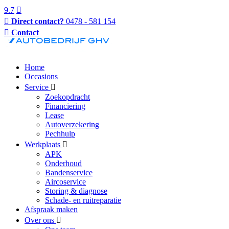
9.7
Direct contact?
0478 - 581 154
Contact
Home
Occasions
Service
Zoekopdracht
Financiering
Lease
Autoverzekering
Pechhulp
Werkplaats
APK
Onderhoud
Bandenservice
Aircoservice
Storing & diagnose
Schade- en ruitreparatie
Afspraak maken
Over ons