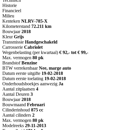
Technisch
Historie
Financieel
Milieu
Kenteken
NL
RV-785-X
Kilometerstand
72.211 km
Bouwjaar
2018
Kleur
Grijs
Transmissie
Handgeschakeld
Carrosserie
Cabriolet
Wegenbelasting (per kwartaal)
€ 92,- tot € 99,-
Max. vermogen
80 pk
Brandstof
Benzine
BTW verrekenbaar
Nee, marge auto
Datum eerste uitgifte
19-02-2018
Datum eerste toelating
19-02-2018
Onderhoudsboekjes aanwezig
Ja
Aantal zitplaatsen
4
Aantal Deuren
3
Bouwjaar
2018
Bouwmaand
Februari
Cilinderinhoud
875 cc
Aantal cilinders
2
Max. vermogen
80 pk
Modelreeks
29-11-2013