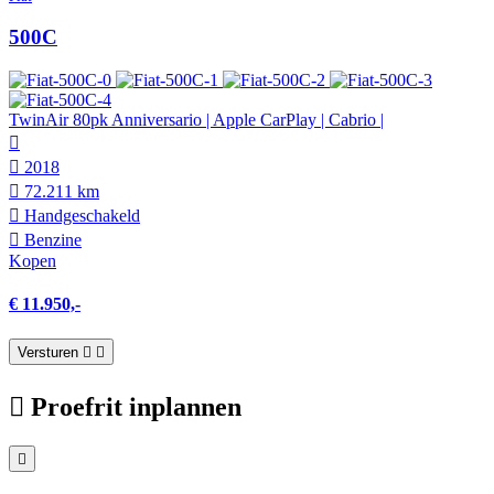
500C
TwinAir 80pk Anniversario | Apple CarPlay | Cabrio |
2018
72.211 km
Hand­geschakeld
Benzine
Kopen
€ 11.950,-
Versturen
Proefrit inplannen