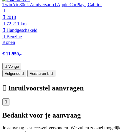
TwinAir 80pk Anniversario | Apple CarPlay | Cabrio |
2018
72.211 km
Hand­geschakeld
Benzine
Kopen
€ 11.950,-
Vorige
Volgende
Versturen
Inruilvoorstel aanvragen
Bedankt voor je aanvraag
Je aanvraag is succesvol verzonden. We zullen zo snel mogelijk