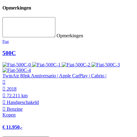
Opmerkingen
Opmerkingen
Fiat
500C
TwinAir 80pk Anniversario | Apple CarPlay | Cabrio |
2018
72.211 km
Hand­geschakeld
Benzine
Kopen
€ 11.950,-