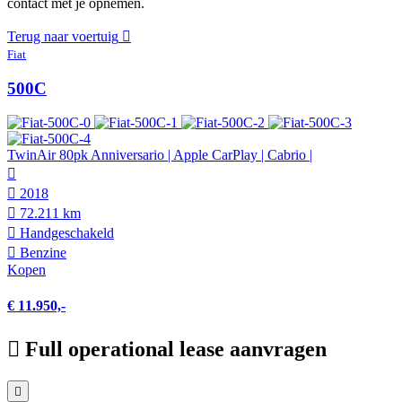
contact met je opnemen.
Terug naar voertuig
Fiat
500C
TwinAir 80pk Anniversario | Apple CarPlay | Cabrio |
2018
72.211 km
Hand­geschakeld
Benzine
Kopen
€ 11.950,-
Full operational lease aanvragen