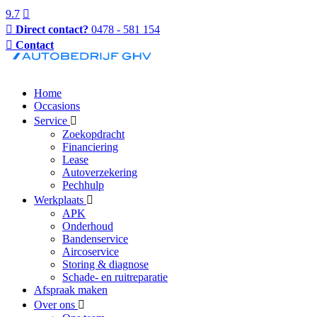
9.7
Direct contact?
0478 - 581 154
Contact
Home
Occasions
Service
Zoekopdracht
Financiering
Lease
Autoverzekering
Pechhulp
Werkplaats
APK
Onderhoud
Bandenservice
Aircoservice
Storing & diagnose
Schade- en ruitreparatie
Afspraak maken
Over ons