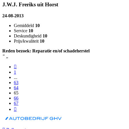
J.W.J. Freriks uit Horst
24-08-2013
Gemiddeld
10
Service
10
Deskundigheid
10
Prijs/kwaliteit
10
Reden bezoek: Reparatie en/of schadeherstel
“
„
1
...
63
64
65
66
67